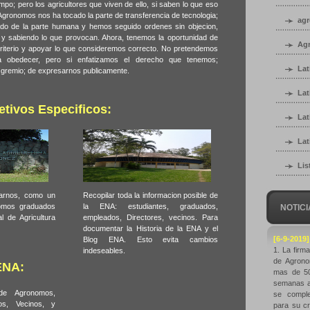
mpo; pero los agricultores que viven de ello, si saben lo que eso
 Agronomos nos ha tocado la parte de transferencia de tecnologia;
ag
do de la parte humana y hemos seguido ordenes sin objecion,
y sabiendo lo que provocan. Ahora, tenemos la oportunidad de
Agr
o criterio y apoyar lo que consideremos correcto. No pretendemos
a obedecer, pero si enfatizamos el derecho que tenemos;
La
 gremio; de expresarnos publicamente.
Lat
etivos Especificos:
Lat
Lat
Lis
rarnos, como un
Recopilar toda la informacion posible de
omos graduados
la ENA: estudiantes, graduados,
NOTICI
l de Agricultura
empleados, Directores, vecinos. Para
documentar la Historia de la ENA y el
[6-9-2019
Blog ENA. Esto evita cambios
1. La firm
indeseables.
de Agrono
ENA:
mas de 50
semanas a 
 de Agronomos,
se comple
os, Vecinos, y
para su cr