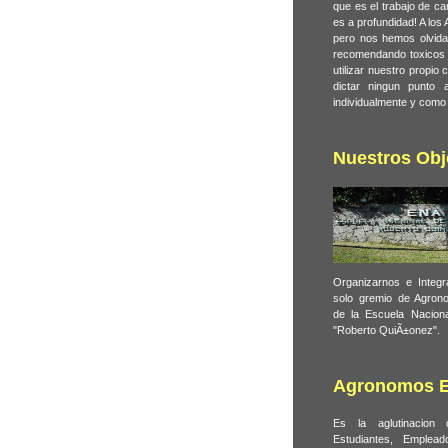
que es el trabajo de ca
es a profundidad! A los
pero nos hemos olvida
recomendando toxicos 
utilizar nuestro propi
dictar ningun punto 
individualmente y como
Nuestros Obj
Organizarnos e Integ
solo gremio de Agron
de la Escuela Naciona
"Roberto QuiÃ±onez".
Agronomos 
Es la aglutinacion
Estudiantes, Emplead