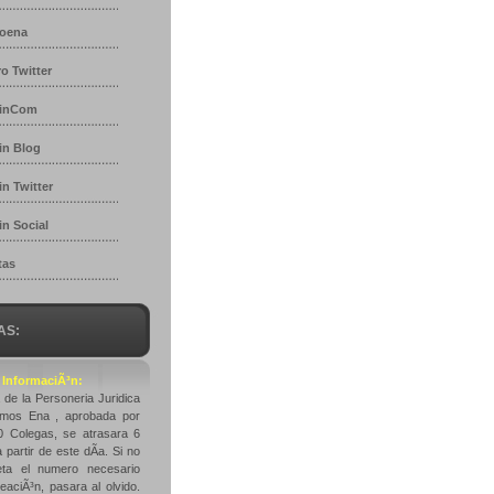
roena
o Twitter
tinCom
in Blog
in Twitter
in Social
tas
AS:
] InformaciÃ³n:
a de la Personeria Juridica
mos Ena , aprobada por
 Colegas, se atrasara 6
partir de este dÃ­a. Si no
ta el numero necesario
eaciÃ³n, pasara al olvido.