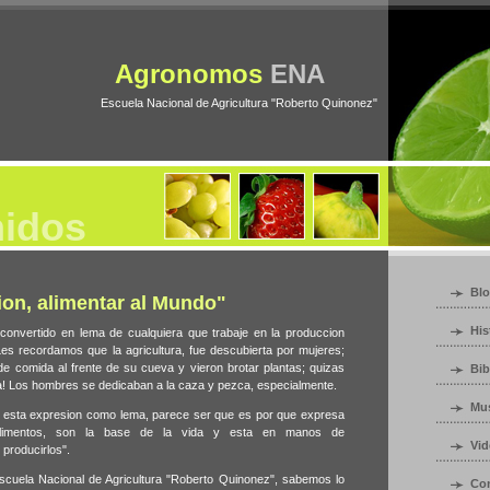
Agronomos
ENA
Escuela Nacional de Agricultura "Roberto Quinonez"
nidos
Bl
ion, alimentar al Mundo"
His
convertido en lema de cualquiera que trabaje en la produccion
 Les recordamos que la agricultura, fue descubierta por mujeres;
 de comida al frente de su cueva y vieron brotar plantas; quizas
Bib
a! Los hombres se dedicaban a la caza y pezca, especialmente.
Mu
r esta expresion como lema, parece ser que es por que expresa
 Alimentos, son la base de la vida y esta en manos de
Vid
producirlos".
scuela Nacional de Agricultura "Roberto Quinonez", sabemos lo
Con