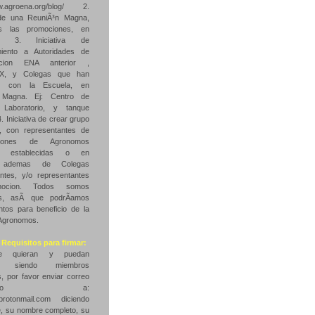
ww.agroena.org/blog/ 2.
a de una ReuniÃ³n Magna,
s las promociones, en
re. 3. Iniciativa de
iento a Autoridades de
racion ENA anterior ,
X, y Colegas que han
ido con la Escuela, en
 Magna. Ej: Centro de
 Laboratorio, y tanque
4. Iniciativa de crear grupo
o, con representantes de
aciones de Agronomos
te establecidas o en
, ademas de Colegas
ntes, y/o representantes
ocion. Todos somos
s, asÃ­ que podrÃ­amos
untos para beneficio de la
 Agronomos.
 Requisitos para firmar:
e quieran y puedan
ar, siendo miembros
, por favor enviar correo
trÃ³nico a:
rotonmail.com diciendo
, su nombre completo, su