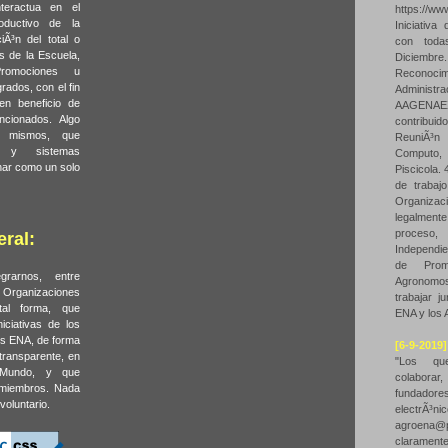
teractua en el
https://w
oductivo de la
Iniciativ
iÃ³n del total o
con toda
s de la Escuela,
Diciemb
romociones u
Reconocim
rados, con el fin
Administ
en beneficio de
AAGENAE
ncionados. Algo
contribu
s mismos, que
ReuniÃ³n
s y sistemas
Computo,
nar como un solo
Piscicola. 
de trabaj
Organiz
legalmen
proceso
ral:
Independie
de Prom
grarnos, entre
Agronomo
 Organizaciones
trabajar j
al forma, que
ENA y los
iciativas de los
s ENA, de forma
[6-9-2019]
 transparente, en
"Los qu
l Mundo, y que
colabor
 miembros. Nada
fundadores
voluntario.
elec
agroena@p
claramente