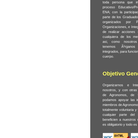
toda persona que in
proceso Educativo/Pr
ENA; con la participac
parte de los Graduado
organizados por P
Organizaciones, e Integ
de realizar acciones 
cualquiera de los me
asi, como nosotro
tenemos Ã³rgano
integrados, para funcio
cuerpo.
Objetivo Gene
Organizarnos e Inte
nosotros, y con otras
de Agronomos, de t
podamos apoyar las in
miembros de Agronomo
totalmente voluntaria y
cualquier parte de
beneficien a nuestros
es obligatorio y todo es 