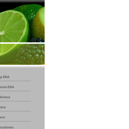
og ENA
toria ENA
lioteca
sica
eos
sultores