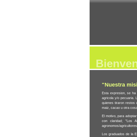
Bienve
"Nuestra mis
Esta expresion, se ha 
agricola y/o pecuaria.
quienes tiraron restos
maiz, cacao u otra cos
El motivo, para adopta
con claridad; "Los
agronomos/agricultores 
Los graduados de la E